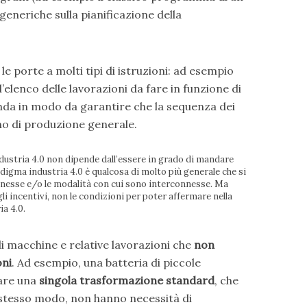
generiche sulla pianificazione della
e porte a molti tipi di istruzioni: ad esempio
l’elenco delle lavorazioni da fare in funzione di
da in modo da garantire che la sequenza dei
ano di produzione generale.
ustria 4.0 non dipende dall’essere in grado di mandare
adigma industria 4.0 è qualcosa di molto più generale che si
nnesse e/o le modalità con cui sono interconnesse. Ma
li incentivi, non le condizioni per poter affermare nella
a 4.0.
i macchine e relative lavorazioni che
non
oni
. Ad esempio, una batteria di piccole
are una
singola trasformazione standard
, che
stesso modo, non hanno necessità di