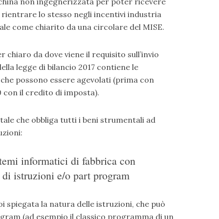
cchina non ingegnerizzata per poter ricevere
ientrare lo stesso negli incentivi industria
ale come chiarito da una circolare del MISE.
 chiaro da dove viene il requisito sull’invio
della legge di bilancio 2017 contiene le
i che possono essere agevolati (prima con
con il credito di imposta).
ale che obbliga tutti i beni strumentali ad
uzioni:
temi informatici di fabbrica con
di istruzioni e/o part program
oi spiegata la natura delle istruzioni, che può
ogram (ad esempio il classico programma di un