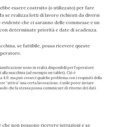
bbe essere costruito (o utilizzato) per fare
 se realizza lotti di lavoro richiesti da diversi
e, è evidente che ci saranno delle commesse e un
 con determinate priorità e date di scadenza.
cchina, se fattibile, possa ricevere queste
operatore.
nificazione sono in realtà disponibili per l’operatore
i alla macchina (ad esempio un tablet). Ciò è
a 4.0, ma può crearci qualche problema con i requisiti della
e “attiva” una certa lavorazione, è utile poter inviare
odo che la stessa possa comunicare di ritorno dei dati
 che non possono ricevere istruzioni e se