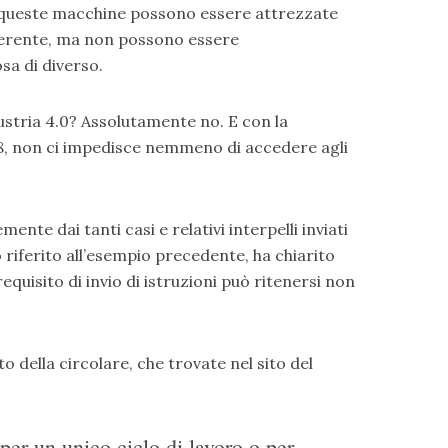
a queste macchine possono essere attrezzate
ferente, ma non possono essere
sa di diverso.
ustria 4.0? Assolutamente no. E con la
8, non ci impedisce nemmeno di accedere agli
ente dai tanti casi e relativi interpelli inviati
 riferito all’esempio precedente, ha chiarito
requisito di invio di istruzioni può ritenersi non
o della circolare, che trovate nel sito del
per un unico ciclo di lavoro o per