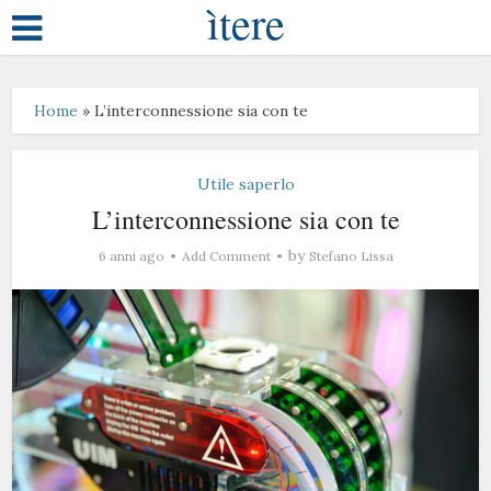
ìtere
Home
»
L’interconnessione sia con te
Utile saperlo
L’interconnessione sia con te
by
6 anni ago
Add Comment
Stefano Lissa