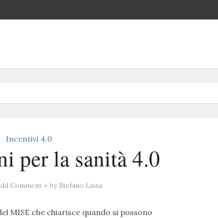
Incentivi 4.0
i per la sanità 4.0
Add Comment
by
Stefano Lissa
e del MISE che chiarisce quando si possono