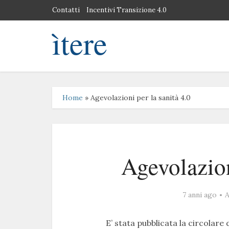
Contatti
Incentivi Transizione 4.0
ìtere
Home
»
Agevolazioni per la sanità 4.0
Agevolazion
7 anni ago
E’ stata pubblicata la circolar