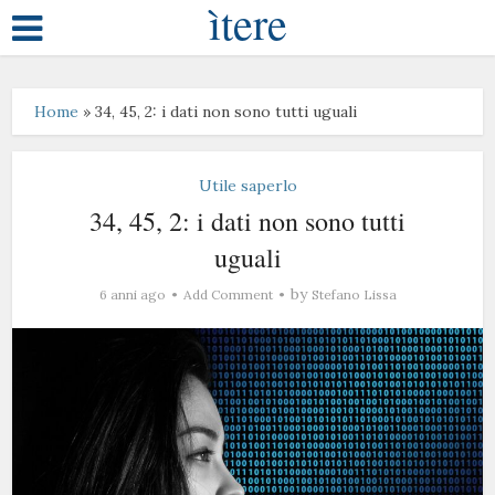
ìtere
Home
»
34, 45, 2: i dati non sono tutti uguali
Utile saperlo
34, 45, 2: i dati non sono tutti
uguali
by
6 anni ago
Add Comment
Stefano Lissa